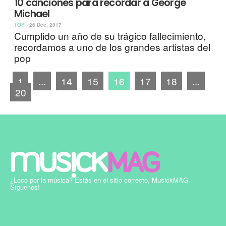
10 canciones para recordar a George
Michael
TOP
| 26 Dec, 2017
Cumplido un año de su trágico fallecimiento,
recordamos a uno de los grandes artistas del
pop
1
...
14
15
16
17
18
...
20
¿Loco por la música? Estás en el sitio correcto, MusickMAG.
Síguenos!