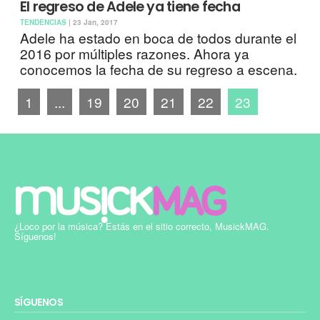
El regreso de Adele ya tiene fecha
TENDENCIAS
| 23 Jan, 2017
Adele ha estado en boca de todos durante el
2016 por múltiples razones. Ahora ya
conocemos la fecha de su regreso a escena.
1
...
19
20
21
22
23
¿Loco por la música? Estás en el sitio correcto, MusickMAG.
Síguenos!
SÍGUENOS