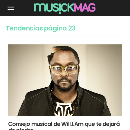
Tendencias página 23
Consejo musical de Will.I.Am que te dejará