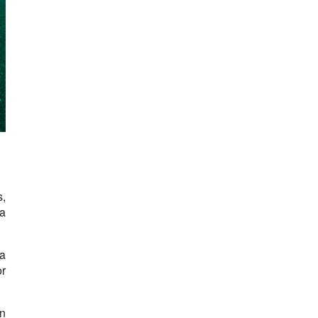
s,
 a
a
or
en