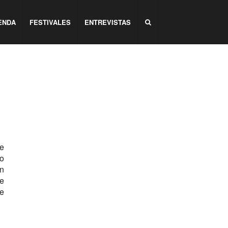
ENDA
FESTIVALES
ENTREVISTAS
e
do
en
le
de