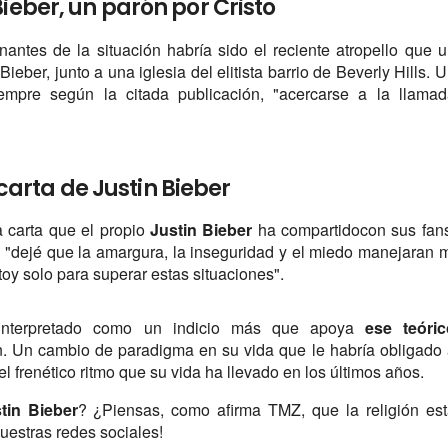
Bieber, un parón por Cristo
ntes de la situación habría sido el reciente atropello que 
ieber, junto a una iglesia del elitista barrio de Beverly Hills. 
empre según la citada publicación, "acercarse a la llamad
carta de Justin Bieber
 carta que el propio
Justin Bieber
ha compartidocon sus fan
"dejé que la amargura, la inseguridad y el miedo manejaran 
oy solo para superar estas situaciones".
nterpretado como un indicio más que apoya
ese teóric
ión. Un cambio de paradigma en su vida que le habría obligado
frenético ritmo que su vida ha llevado en los últimos años.
tin Bieber
? ¿Piensas, como afirma TMZ, que la religión es
nuestras redes sociales!