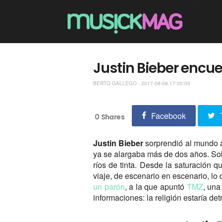
Justin Bieber encue
BERTO GALLEGO - 2017-08-08 17:00:00
Facebook
0
Shares
Justin Bieber
sorprendió al mundo al
ya se alargaba más de dos años. Sob
ríos de tinta. Desde la saturación 
viaje, de escenario en escenario, lo
un parón
, a la que apuntó
TMZ
, una
informaciones: la religión estaría de