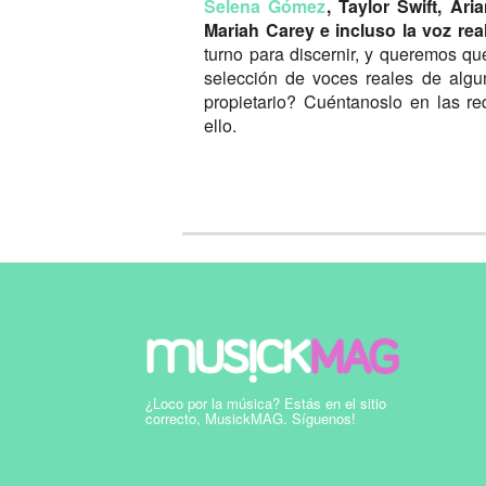
Selena Gómez
, Taylor Swift, Ar
Mariah Carey e incluso la voz rea
turno para discernir, y queremos qu
selección de voces reales de algu
propietario? Cuéntanoslo en las r
ello.
¿Loco por la música? Estás en el sitio
correcto, MusickMAG. Síguenos!