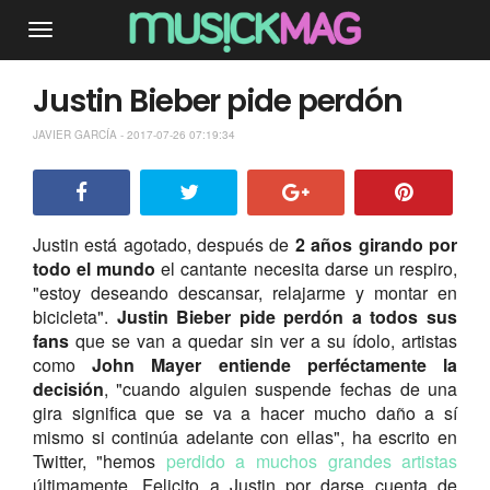
Justin Bieber pide perdón
JAVIER GARCÍA - 2017-07-26 07:19:34
Justin está agotado, después de
2 años girando por
todo el mundo
el cantante necesita darse un respiro,
"estoy deseando descansar, relajarme y montar en
bicicleta".
Justin Bieber pide perdón a todos sus
fans
que se van a quedar sin ver a su ídolo, artistas
como
John Mayer entiende perféctamente la
decisión
, "cuando alguien suspende fechas de una
gira significa que se va a hacer mucho daño a sí
mismo si continúa adelante con ellas", ha escrito en
Twitter, "hemos
perdido a muchos grandes artistas
últimamente. Felicito a Justin por darse cuenta de