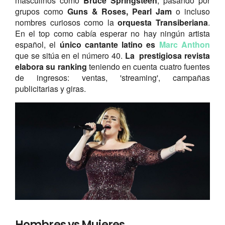
masculinos como
Bruce Springsteen
, pasando por
grupos como
Guns & Roses, Pearl Jam
o incluso
nombres curiosos como la
orquesta Transiberiana
.
En el top como cabía esperar no hay ningún artista
español, el
único cantante latino es
Marc Anthon
que se sitúa en el número 40.
La prestigiosa revista
elabora su ranking
teniendo en cuenta cuatro fuentes
de ingresos: ventas, 'streaming', campañas
publicitarias y giras.
Hombres vs Mujeres