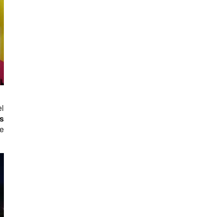
el
s
re