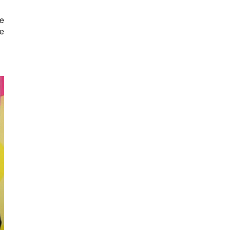
te
de