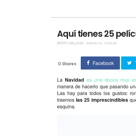
Aquí tienes 25 pelí
BERTO GALLEGO - 2023-01-01 12:00:00
Facebook
0
Shares
La
Navidad
es una época muy es
manera de hacerlo que pasando una 
Las hay para todos los gustos: ro
traemos
las 25 imprescindibles
qu
esquina.