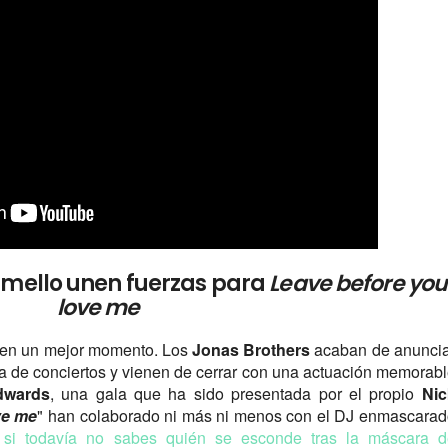
hmello unen fuerzas para
Leave before you
love me
e en un mejor momento. Los
Jonas Brothers
acaban de anuncia
ra de conciertos y vienen de cerrar con una actuación memorab
dwards
, una gala que ha sido presentada por el propio
Nic
ve me
" han colaborado ni más ni menos con el DJ enmascara
si todavía no sabes quién se esconde tras la máscara d