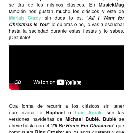
se tira de los mismos clásicos. En
MusickMag
también nos gustan mucho los clásicos y este de
Mariah Carey
sin duda lo es. "
All I Want for
Christmas Is You"
lo quieras o no, lo vas a escuchar
hasta la saciedad durante estas fiestas y lo sabes.
¡Disfútalo!
Otra forma de recurrir a los clásicos sin tener
que invocar a
Raphael
o
Luis Aguilé
son las
versiones navideñas de
Michael Bublé
.
Bublé
se
atreve hasta con el "
I'll Be Home For Christmas
" que
compusiera
Bing Crosby
en los años cuarenta y que