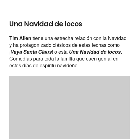
Batman vuelve
Los superhéroes no descansan de velar por los demás
ni en Navidad. La segunda entrega del hombre
murciélago que dirigía
Tim Burton
tenía lugar en
estas entrañables fechas y ni El Hombre Pingüino ni
Catwoman le amargarían las navidades a
Batman
.