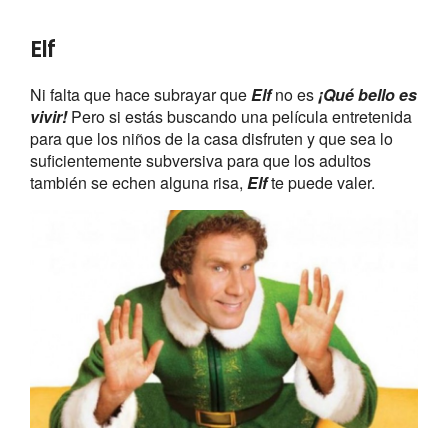
Una Navidad de locos
Tim Allen
tiene una estrecha relación con la Navidad
y ha protagonizado clásicos de estas fechas como
¡
Vaya Santa Claus
! o esta
Una Navidad de locos
.
Comedias para toda la familia que caen genial en
estos días de espíritu navideño.