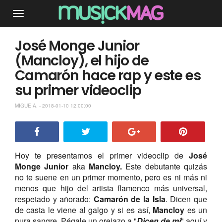
José Monge Junior
(Mancloy), el hijo de
Camarón hace rap y este es
su primer videoclip
MIGUE A. - 2018-01-10 12:00:00
Hoy te presentamos el primer videoclip de
José
Monge Junior
aka
Mancloy.
Este debutante quizás
no te suene en un primer momento, pero es ni más ni
menos que hijo del artista flamenco más universal,
respetado y añorado:
Camarón
de la Isla
. Dicen que
de casta le viene al galgo y si es así,
Mancloy
es un
pura sangre. Pégale un orejazo a "
Dicen de mí
" aquí y