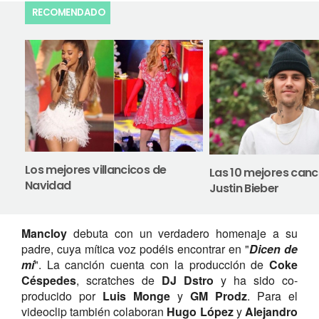
RECOMENDADO
Los mejores villancicos de
Las 10 mejores canc
Navidad
Justin Bieber
Mancloy
debuta con un verdadero homenaje a su
padre, cuya mítica voz podéis encontrar en "
Dicen de
mí
". La canción cuenta con la producción de
Coke
Céspedes
, scratches de
DJ Dstro
y ha sido co-
producido por
Luis Monge
y
GM Prodz
. Para el
videoclip también colaboran
Hugo López
y
Alejandro