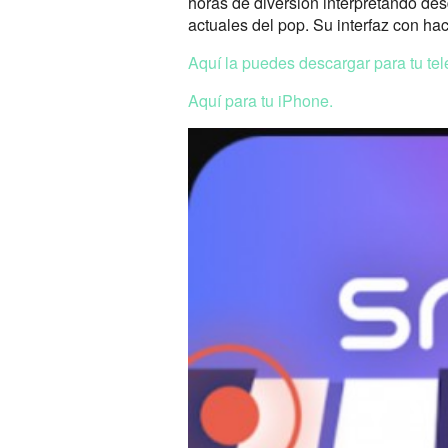
horas de diversión interpretando des
actuales del pop. Su interfaz con hac
Aquí la puedes descargar para tu tel
Aquí para tu iPhone.